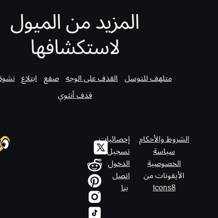
المزيد من الميول
لاستكشافها
متلهف للتوسل
القذف على الوجه
صفع
ابتلاع
نشوة
قذف أنثوي
الشروط والأحكام
إحصائيات
سياسة
تسجيل
الخصوصية
الدخول
الأيقونات من
اتصل
Icons8
بنا