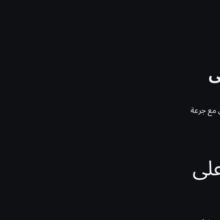
ى
 مع جرعة
لى