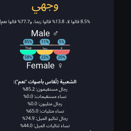
وجهي
8.5% قالوا لا، 13.8% قالوا ربما، و77.7% قالوا نعم!
♂ Male
85%
11%
5%
لا
ربما
True
58%
22%
20%
♀ Female
الشعبية (تُقاس بأصوات "نعم"):
رجال مستقيمون: 85.2%
نساء مستقيمات: 0.0%
رجال مثليون: 0.0%
نساء مثليات: 65.0%
رجال ثنائيو الميل: 74.9%
نساء ثنائيات الميل: 44.0%