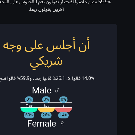
آخرون يقولون ربما.
أن أجلس على وجه
شريكي
14.0% قالوا لا، 26.1% قالوا ربما، و59.9% قالوا نعم!
♂ Male
0%
0%
0%
لا
ربما
True
60%
26%
14%
♀ Female