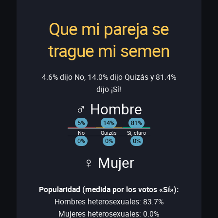
Que mi pareja se
trague mi semen
4.6% dijo No, 14.0% dijo Quizás y 81.4%
dijo ¡Sí!
♂ Hombre
5%
14%
81%
No
Quizás
Sí, claro
0%
0%
0%
♀ Mujer
Popularidad (medida por los votos «Sí»):
Hombres heterosexuales: 83.7%
Mujeres heterosexuales: 0.0%