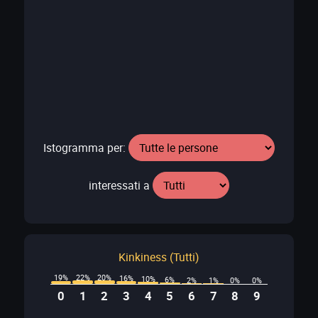
Istogramma per:
interessati a
Kinkiness (Tutti)
22%
20%
19%
16%
10%
6%
2%
1%
0%
0%
0
1
2
3
4
5
6
7
8
9