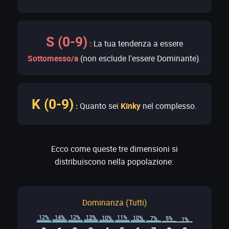
S (0-9)
:
La tua tendenza a essere
Sottomesso/a
(non esclude l'essere Dominante).
K (0-9)
:
Quanto sei
Kinky
nel complesso.
Ecco come queste tre dimensioni si
distribuiscono nella popolazione:
Dominanza (Tutti)
14%
13%
12%
12%
11%
10%
10%
7%
5%
1%