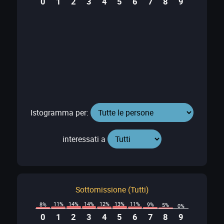
0
1
2
3
4
5
6
7
8
9
Istogramma per:
interessati a
Sottomissione (Tutti)
14%
14%
13%
12%
11%
11%
9%
8%
5%
0%
0
1
2
3
4
5
6
7
8
9