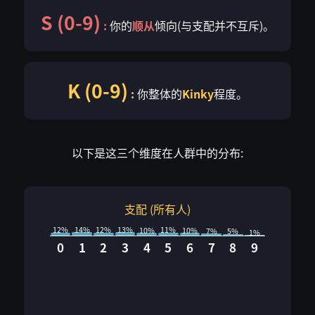
S (0-9)
:
你的
顺从
倾向(与支配并不互斥)。
K (0-9)
:
你整体的
Kinky
程度。
以下是这三个维度在人群中的分布:
支配 (所有人)
14%
13%
12%
12%
11%
10%
10%
7%
5%
1%
0
1
2
3
4
5
6
7
8
9